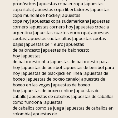
pronósticos|apuestas copa europa|apuestas
copa italia|apuestas copa libertadores|apuestas
copa mundial de hockey|apuestas
copa rey|apuestas copa sudamericana|apuestas
corners|apuestas corners hoy|apuestas croacia
argentina|apuestas cuartos eurocopa|apuestas
cuotas|apuestas cuotas altas|apuestas cuotas
bajas|apuestas de 1 euro|apuestas
de baloncesto|apuestas de baloncesto
hoy|apuestas
de baloncesto nba|apuestas de baloncesto para
hoy|apuestas de beisbol|apuestas de beisbol para
hoy|apuestas de blackjack en linea|apuestas de
boxeo|apuestas de boxeo canelo|apuestas de
boxeo en las vegas|apuestas de boxeo
hoy|apuestas de boxeo online|apuestas de
caballo|apuestas de caballos|apuestas de caballos
como funciona|apuestas
de caballos como se juega|apuestas de caballos en
colombia|apuestas de