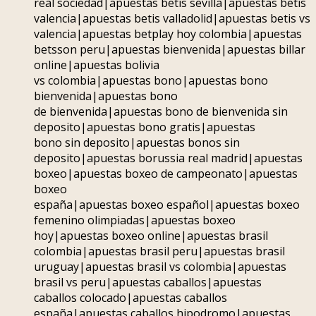
real sociedad|apuestas betis sevilla|apuestas betis
valencia|apuestas betis valladolid|apuestas betis vs
valencia|apuestas betplay hoy colombia|apuestas
betsson peru|apuestas bienvenida|apuestas billar
online|apuestas bolivia
vs colombia|apuestas bono|apuestas bono
bienvenida|apuestas bono
de bienvenida|apuestas bono de bienvenida sin
deposito|apuestas bono gratis|apuestas
bono sin deposito|apuestas bonos sin
deposito|apuestas borussia real madrid|apuestas
boxeo|apuestas boxeo de campeonato|apuestas
boxeo
españa|apuestas boxeo español|apuestas boxeo
femenino olimpiadas|apuestas boxeo
hoy|apuestas boxeo online|apuestas brasil
colombia|apuestas brasil peru|apuestas brasil
uruguay|apuestas brasil vs colombia|apuestas
brasil vs peru|apuestas caballos|apuestas
caballos colocado|apuestas caballos
españa|apuestas caballos hipodromo|apuestas