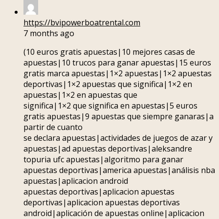
https://bvipowerboatrental.com
7 months ago
(10 euros gratis apuestas|10 mejores casas de
apuestas|10 trucos para ganar apuestas|15 euros
gratis marca apuestas|1×2 apuestas|1×2 apuestas
deportivas|1×2 apuestas que significa|1×2 en
apuestas|1×2 en apuestas que
significa|1×2 que significa en apuestas|5 euros
gratis apuestas|9 apuestas que siempre ganaras|a
partir de cuanto
se declara apuestas|actividades de juegos de azar y
apuestas|ad apuestas deportivas|aleksandre
topuria ufc apuestas|algoritmo para ganar
apuestas deportivas|america apuestas|análisis nba
apuestas|aplicacion android
apuestas deportivas|aplicacion apuestas
deportivas|aplicacion apuestas deportivas
android|aplicación de apuestas online|aplicacion