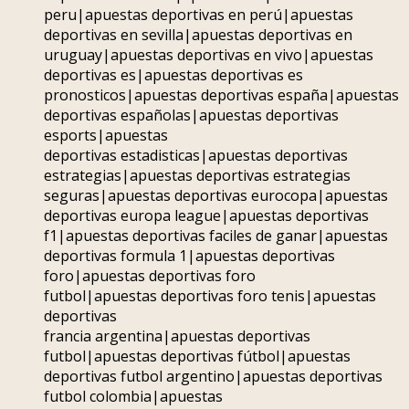
peru|apuestas deportivas en perú|apuestas
deportivas en sevilla|apuestas deportivas en
uruguay|apuestas deportivas en vivo|apuestas
deportivas es|apuestas deportivas es
pronosticos|apuestas deportivas españa|apuestas
deportivas españolas|apuestas deportivas
esports|apuestas
deportivas estadisticas|apuestas deportivas
estrategias|apuestas deportivas estrategias
seguras|apuestas deportivas eurocopa|apuestas
deportivas europa league|apuestas deportivas
f1|apuestas deportivas faciles de ganar|apuestas
deportivas formula 1|apuestas deportivas
foro|apuestas deportivas foro
futbol|apuestas deportivas foro tenis|apuestas
deportivas
francia argentina|apuestas deportivas
futbol|apuestas deportivas fútbol|apuestas
deportivas futbol argentino|apuestas deportivas
futbol colombia|apuestas