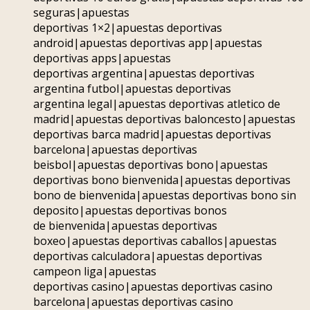
seguras|apuestas
deportivas 1×2|apuestas deportivas
android|apuestas deportivas app|apuestas
deportivas apps|apuestas
deportivas argentina|apuestas deportivas
argentina futbol|apuestas deportivas
argentina legal|apuestas deportivas atletico de
madrid|apuestas deportivas baloncesto|apuestas
deportivas barca madrid|apuestas deportivas
barcelona|apuestas deportivas
beisbol|apuestas deportivas bono|apuestas
deportivas bono bienvenida|apuestas deportivas
bono de bienvenida|apuestas deportivas bono sin
deposito|apuestas deportivas bonos
de bienvenida|apuestas deportivas
boxeo|apuestas deportivas caballos|apuestas
deportivas calculadora|apuestas deportivas
campeon liga|apuestas
deportivas casino|apuestas deportivas casino
barcelona|apuestas deportivas casino