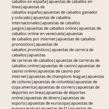
caballos en españa|apuestas de caballos en
linea|apuestas de
caballos españa|apuestas de caballos ganador
y colocado|apuestas de caballos
internacionales|apuestas de caballos
juegos|apuestas de caballos online|apuestas de
caballos online en venezuela|apuestas
de caballos por internet|apuestas de caballos
pronosticos|apuestas de
caballos pronósticos|apuestas de carrera de
caballos|apuestas
de carreras de caballos|apuestas de carreras de
caballos online|apuestas de casino|apuestas de
casino online|apuestas de casino por
internet|apuestas de champions league|apuestas
de ciclismo|apuestas de colombia|apuestas de
copa america|apuestas de corners|apuestas de
deportes en linea|apuestas de deportes
online|apuestas de dinero|apuestas de
esports|apuestas de eurocopa|apuestas de
europa league|apuestas de f1|apuestas de