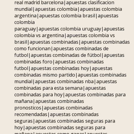
real madrid barcelona|apuestas clasificacion
mundial|apuestas colombia|apuestas colombia
argentina|apuestas colombia brasil|apuestas
colombia
paraguay|apuestas colombia uruguay|apuestas
colombia vs argentina|apuestas colombia vs
brasil|apuestas combinadas|apuestas combinadas
como funcionan|apuestas combinadas de
futbol|apuestas combinadas de fútbol|apuestas
combinadas foro|apuestas combinadas
futbol|apuestas combinadas hoy|apuestas
combinadas mismo partido|apuestas combinadas
mundial|apuestas combinadas nba|apuestas
combinadas para esta semana|apuestas
combinadas para hoy|apuestas combinadas para
mañana|apuestas combinadas
pronosticos|apuestas combinadas
recomendadas|apuestas combinadas
seguras|apuestas combinadas seguras para
hoy|apuestas combinadas seguras para
mañana|apuestas como ganar|apuestas