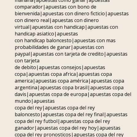
comparador|apuestas con bono de
bienvenida|apuestas con dinero ficticio|apuestas
con dinero real|apuestas con dinero
virtual|apuestas con handicap|apuestas con
handicap asiatico|apuestas
con handicap baloncesto|apuestas con mas
probabilidades de ganar|apuestas con
paypal|apuestas con tarjeta de credito|apuestas
con tarjeta
de debito|apuestas consejos|apuestas
copa|apuestas copa africa|apuestas copa
america|apuestas copa américa|apuestas copa
argentina|apuestas copa brasil|apuestas copa
davis|apuestas copa de europa|apuestas copa del
mundo|apuestas
copa del rey|apuestas copa del rey
baloncesto|apuestas copa del rey final|apuestas
copa del rey futbol|apuestas copa del rey
ganador|apuestas copa del rey hoy|apuestas
copa del rey pronosticos|apuestas copa del rey