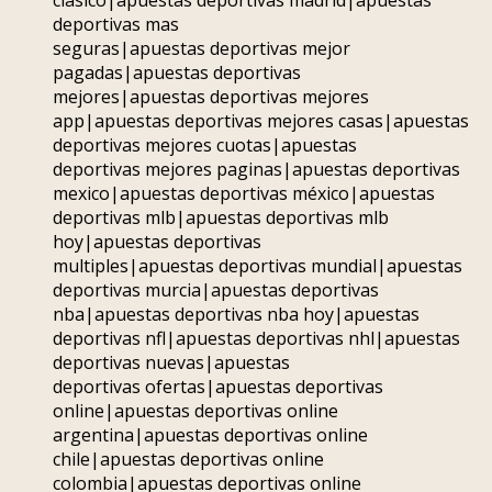
deportivas mas
seguras|apuestas deportivas mejor
pagadas|apuestas deportivas
mejores|apuestas deportivas mejores
app|apuestas deportivas mejores casas|apuestas
deportivas mejores cuotas|apuestas
deportivas mejores paginas|apuestas deportivas
mexico|apuestas deportivas méxico|apuestas
deportivas mlb|apuestas deportivas mlb
hoy|apuestas deportivas
multiples|apuestas deportivas mundial|apuestas
deportivas murcia|apuestas deportivas
nba|apuestas deportivas nba hoy|apuestas
deportivas nfl|apuestas deportivas nhl|apuestas
deportivas nuevas|apuestas
deportivas ofertas|apuestas deportivas
online|apuestas deportivas online
argentina|apuestas deportivas online
chile|apuestas deportivas online
colombia|apuestas deportivas online