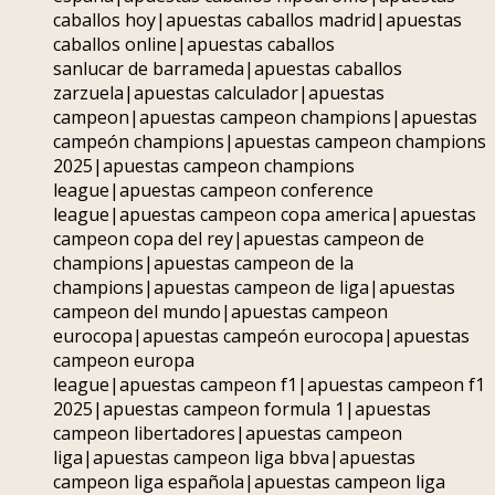
caballos hoy|apuestas caballos madrid|apuestas
caballos online|apuestas caballos
sanlucar de barrameda|apuestas caballos
zarzuela|apuestas calculador|apuestas
campeon|apuestas campeon champions|apuestas
campeón champions|apuestas campeon champions
2025|apuestas campeon champions
league|apuestas campeon conference
league|apuestas campeon copa america|apuestas
campeon copa del rey|apuestas campeon de
champions|apuestas campeon de la
champions|apuestas campeon de liga|apuestas
campeon del mundo|apuestas campeon
eurocopa|apuestas campeón eurocopa|apuestas
campeon europa
league|apuestas campeon f1|apuestas campeon f1
2025|apuestas campeon formula 1|apuestas
campeon libertadores|apuestas campeon
liga|apuestas campeon liga bbva|apuestas
campeon liga española|apuestas campeon liga