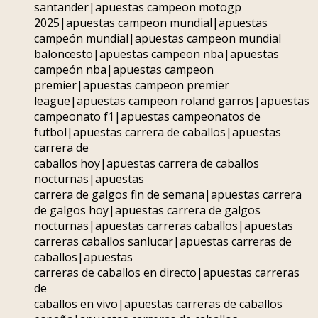
santander|apuestas campeon motogp
2025|apuestas campeon mundial|apuestas
campeón mundial|apuestas campeon mundial
baloncesto|apuestas campeon nba|apuestas
campeón nba|apuestas campeon
premier|apuestas campeon premier
league|apuestas campeon roland garros|apuestas
campeonato f1|apuestas campeonatos de
futbol|apuestas carrera de caballos|apuestas
carrera de
caballos hoy|apuestas carrera de caballos
nocturnas|apuestas
carrera de galgos fin de semana|apuestas carrera
de galgos hoy|apuestas carrera de galgos
nocturnas|apuestas carreras caballos|apuestas
carreras caballos sanlucar|apuestas carreras de
caballos|apuestas
carreras de caballos en directo|apuestas carreras
de
caballos en vivo|apuestas carreras de caballos