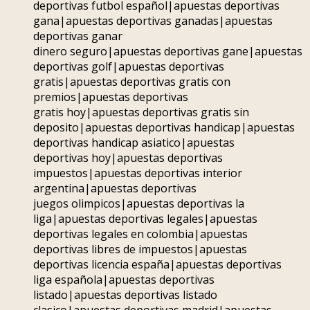
deportivas futbol español|apuestas deportivas
gana|apuestas deportivas ganadas|apuestas
deportivas ganar
dinero seguro|apuestas deportivas gane|apuestas
deportivas golf|apuestas deportivas
gratis|apuestas deportivas gratis con
premios|apuestas deportivas
gratis hoy|apuestas deportivas gratis sin
deposito|apuestas deportivas handicap|apuestas
deportivas handicap asiatico|apuestas
deportivas hoy|apuestas deportivas
impuestos|apuestas deportivas interior
argentina|apuestas deportivas
juegos olimpicos|apuestas deportivas la
liga|apuestas deportivas legales|apuestas
deportivas legales en colombia|apuestas
deportivas libres de impuestos|apuestas
deportivas licencia españa|apuestas deportivas
liga española|apuestas deportivas
listado|apuestas deportivas listado
clasico|apuestas deportivas madrid|apuestas