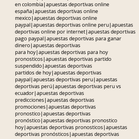
en colombia|apuestas deportivas online
españa|apuestas deportivas online
mexico|apuestas deportivas online
paypal|apuestas deportivas online peru|apuestas
deportivas online por internet|apuestas deportivas
pago paypal|apuestas deportivas para ganar
dinero|apuestas deportivas
para hoy|apuestas deportivas para hoy
pronosticos|apuestas deportivas partido
suspendido|apuestas deportivas
partidos de hoy|apuestas deportivas
paypal|apuestas deportivas peru|apuestas
deportivas perú|apuestas deportivas peru vs
ecuador|apuestas deportivas
predicciones|apuestas deportivas
promociones|apuestas deportivas
pronostico|apuestas deportivas
pronóstico|apuestas deportivas pronostico
hoy|apuestas deportivas pronosticos|apuestas
deportivas pronósticos|apuestas deportivas